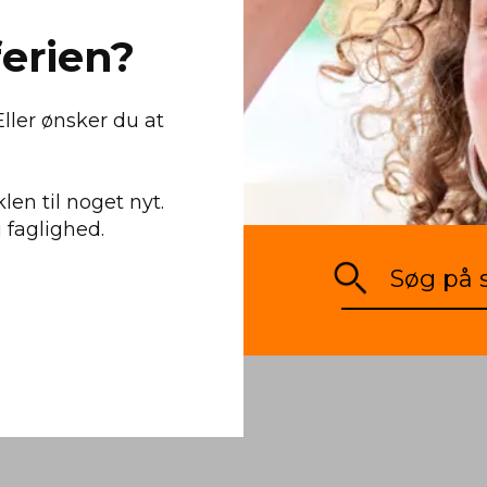
­ri­en?
ller ønsker du at
len til noget nyt.
j faglighed.