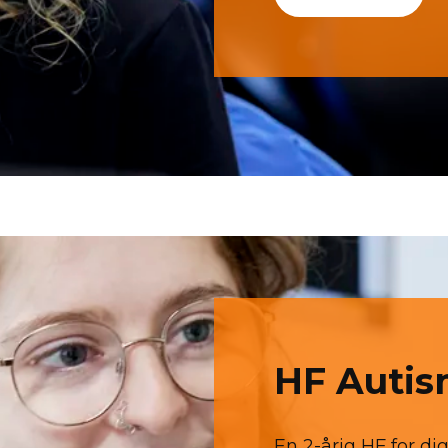
HF Auti
En 2-årig HF for di