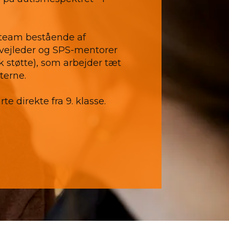
t team bestående af
evejleder og SPS-mentorer
 støtte), som arbejder tæt
erne.
te direkte fra 9. klasse.