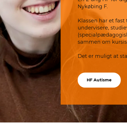
Nykøbing F.
Klassen har et fas
undervisere, studi
(specialpædagogisk
sammen om kursist
Det er muligt at star
HF Autisme