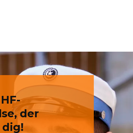
 HF-
se, der
 dig!