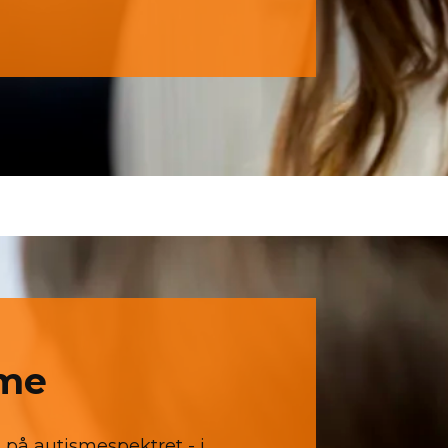
sme
g på autismespektret - i