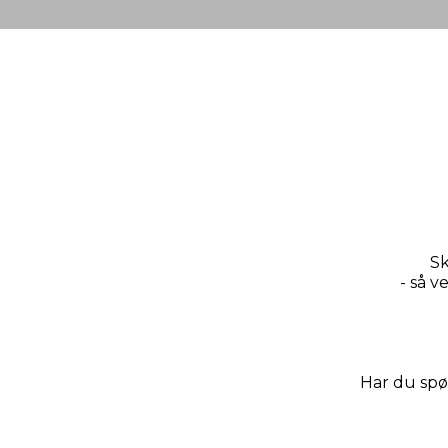
Sk
- så v
Har du spø