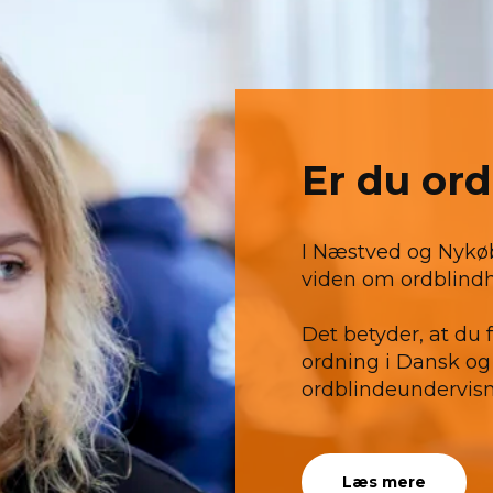
Er du or
I Næstved og Nykøb
viden om ordblindh
Det betyder, at du 
ordning i Dansk og
ordblindeundervis
Læs mere