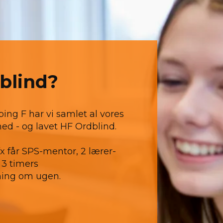
dblind?
ing F har vi samlet al vores
ed - og lavet HF Ordblind.
fx får SPS-mentor, 2 lærer-
 3 timers
ning om ugen.