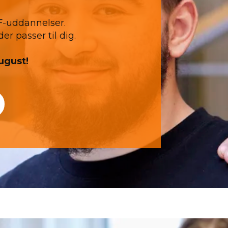
F-uddannelser.
er passer til dig.
august!