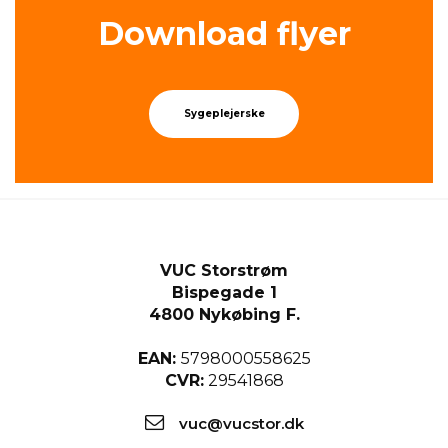
Down­lo­ad flyer
Sygeplejerske
VUC Storstrøm
Bispegade 1
4800 Nykøbing F.
EAN:
5798000558625
CVR:
29541868
vuc@vucstor.dk