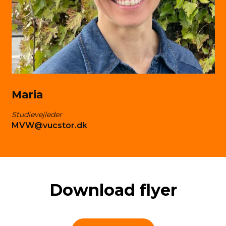
Maria
Studievejleder
MVW@vucstor.dk
Down­lo­ad flyer