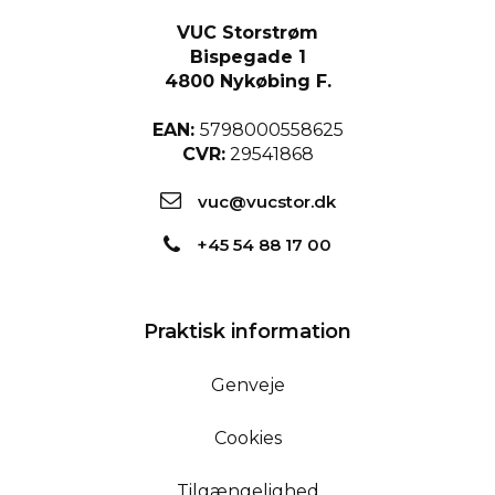
VUC Storstrøm
Bispegade 1
4800 Nykøbing F.
EAN:
5798000558625
CVR:
29541868
vuc@vucstor.dk
+45 54 88 17 00
Praktisk information
Genveje
Cookies
Tilgængelighed