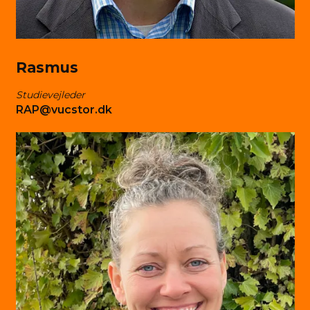
Ras­mus
Studievejleder
RAP@vucstor.dk