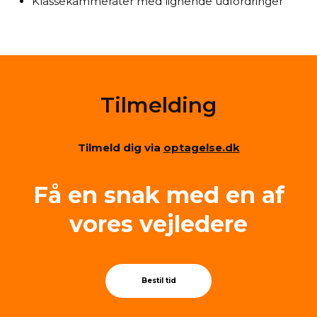
Klassekammerater med lignende udfordringer
Tilmelding
Tilmeld dig via
optagelse.dk
Få en snak med en af
vores vej­le­de­re
Bestil tid