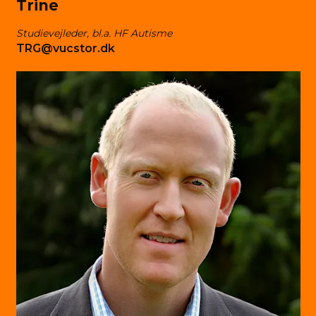
Trine
Studievejleder, bl.a. HF Autisme
TRG@vucstor.dk