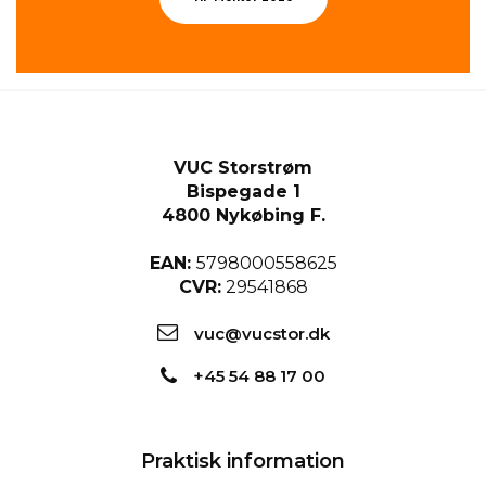
VUC Storstrøm
Bispegade 1
4800 Nykøbing F.
EAN:
5798000558625
CVR:
29541868
vuc@vucstor.dk
+45 54 88 17 00
Praktisk information