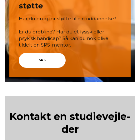
støtte
Har du brug for støtte til din uddannelse?
Er du ordblind? Har du et fysisk eller
psykisk handicap? Så kan du nok blive
tildelt en SPS-mentor.
SPS
Kon­takt en stu­di­e­vej­le­
der