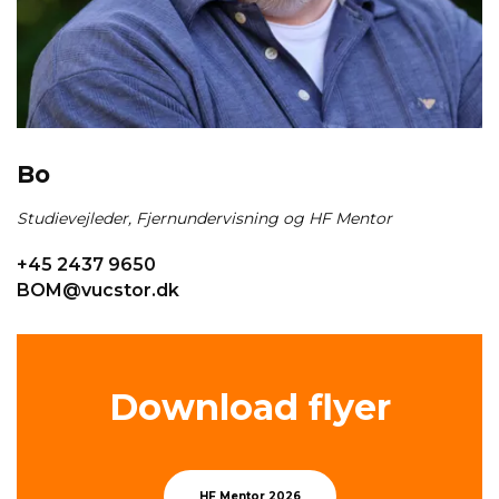
Bo
Studievejleder, Fjernundervisning og HF Mentor
+45 2437 9650
BOM@vucstor.dk
Down­lo­ad flyer
HF Mentor 2026