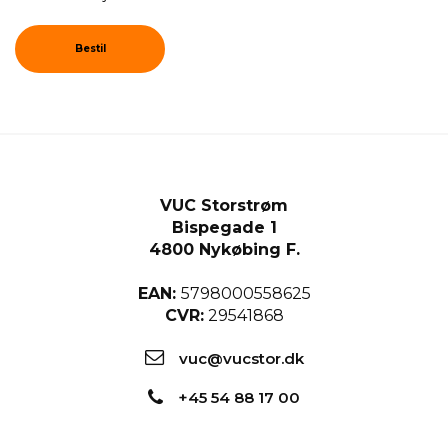
Bestil
VUC Storstrøm
Bispegade 1
4800 Nykøbing F.
EAN:
5798000558625
CVR:
29541868
vuc@vucstor.dk
+45 54 88 17 00