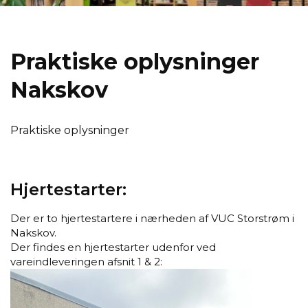
Prak­ti­ske op­lys­nin­ger
Naks­kov
Praktiske oplysninger
Hjertestarter:
Der er to hjertestartere i nærheden af VUC Storstrøm i
Nakskov.
Der findes en hjertestarter udenfor ved
vareindleveringen afsnit 1 & 2: