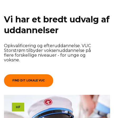
Vi har et bredt ud­valg af
ud­dan­nel­ser
Opkvalificering og efteruddannelse. VUC
Storstrøm tilbyder voksenuddannelse på
flere forskellige niveauer - for unge og
voksne.
FIND DIT LOKALE VUC
HF