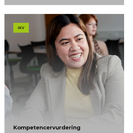
IKV
Kom­pe­ten­cer­vur­de­ring