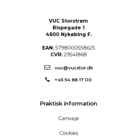
VUC Storstrøm
Bispegade 1
4800 Nykøbing F.
EAN:
5798000558625
CVR:
29541868
vuc@vucstor.dk
+45 54 88 17 00
Praktisk information
Genveje
Cookies