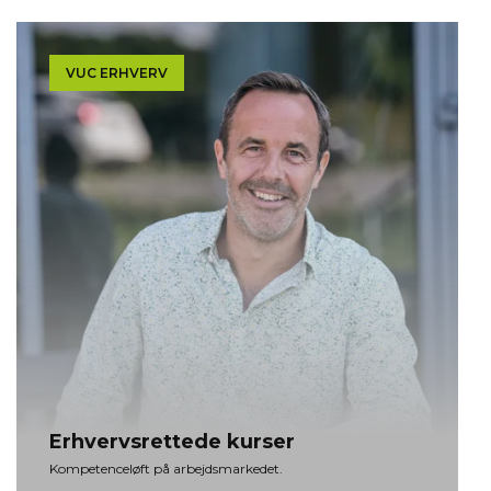
VUC ERHVERV
Er­hvervs­ret­te­de kur­ser
Kompetenceløft på arbejdsmarkedet.