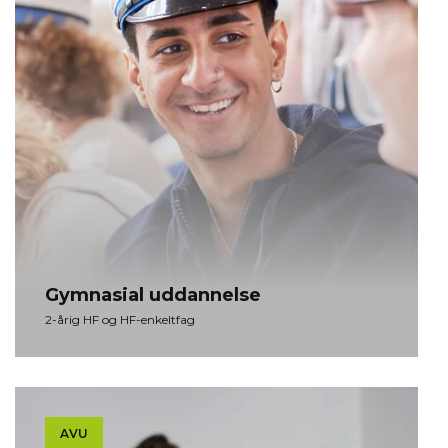
Gym­na­si­al ud­dan­nel­se
2-årig HF og HF-enkeltfag
AVU