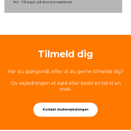
IKV - Få papir på dine kompetencer.
Til­meld dig
Har du spørgsmål, eller vil du gerne tilmelde dig?
Giv vejledningen et kald eller bestil en tid til en
snak.
Kontakt studievejledningen