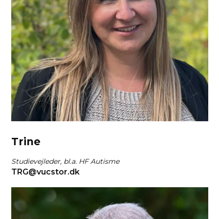
Trine
Studievejleder, bl.a. HF Autisme
TRG@vucstor.dk