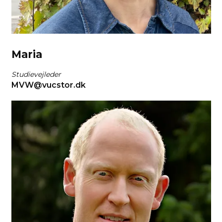
Maria
Studievejleder
MVW@vucstor.dk