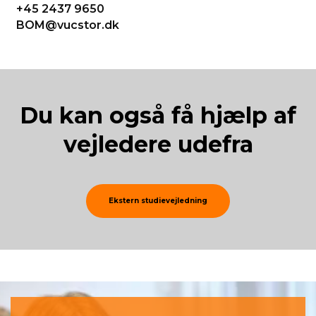
+45 2437 9650
BOM@vucstor.dk
Du kan også få hjælp af
vej­le­de­re ude­fra
Ekstern studievejledning