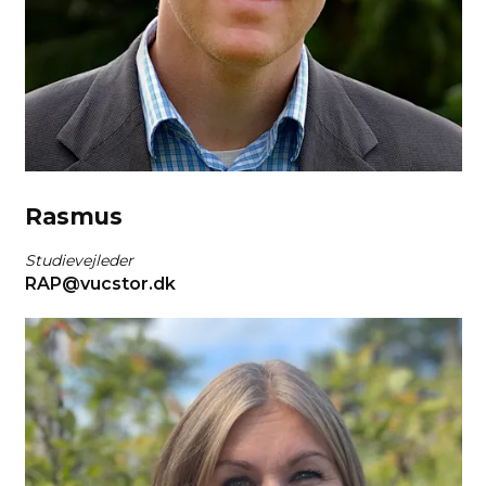
Ras­mus
Studievejleder
RAP@vucstor.dk