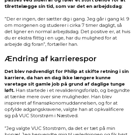
tilrettelægge sin tid, som var det en arbejdsdag
:
”Der er ingen, der sætter dig i gang. Jeg går i gang kl. 9
om morgenen og studerer i cirka 7 timer dagligt, så
det ligner en normal arbejdsdag. Det positive er, at hvis
du er ekstra flittig i en uge, har du mulighed for at
arbejde dig foran”, fortæller han.
Ændring af karrierespor
Det blev nødvendigt for Philip at skifte retning i sin
karriere, da han en dag ikke længere kunne
varetage sit gamle job på grund af daglige tunge
løft.
Han startede i et revalideringsforløb, og begyndte
at tænke mere over sine muligheder. Han blev
inspireret af finansøkonomuddannelsen, og for at
opfylde adgangskravene, valgte han at opkvalificere
sig på VUC Storstrøm i Næstved.
”Jeg valgte VUC Storstrøm, da det er tæt på min
bopæl. Jeg henvendte mig til vejledningen og fik hørt