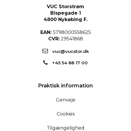
VUC Storstrøm
Bispegade 1
4800 Nykøbing F.
EAN:
5798000558625
CVR:
29541868
vuc@vucstor.dk
+45 54 88 17 00
Praktisk information
Genveje
Cookies
Tilgængelighed