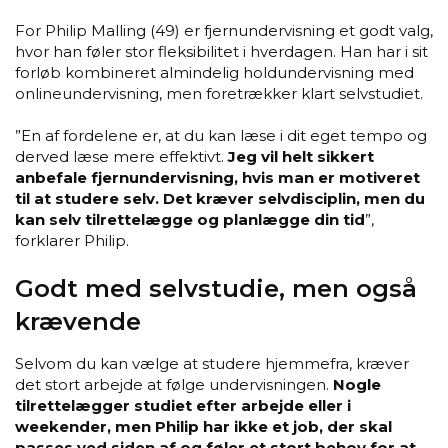
For Philip Malling (49) er fjernundervisning et godt valg,
hvor han føler stor fleksibilitet i hverdagen. Han har i sit
forløb kombineret almindelig holdundervisning med
onlineundervisning, men foretrækker klart selvstudiet.
”En af fordelene er, at du kan læse i dit eget tempo og
derved læse mere effektivt.
Jeg vil helt sikkert
anbefale fjernundervisning, hvis man er motiveret
til at studere selv. Det kræver selvdisciplin, men du
kan selv tilrettelægge og planlægge din tid
”,
forklarer Philip.
Godt med selvstudie, men også
krævende
Selvom du kan vælge at studere hjemmefra, kræver
det stort arbejde at følge undervisningen.
Nogle
tilrettelægger studiet efter arbejde eller i
weekender, men Philip har ikke et job, der skal
passes ved siden af og føler et stort behov for at